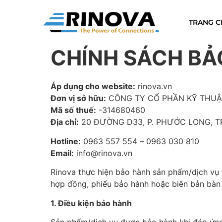
TRANG C
CHÍNH SÁCH BẢ
Áp dụng cho website:
rinova.vn
Đơn vị sở hữu:
CÔNG TY CỔ PHẦN KỸ THUẬ
Mã số thuế:
-314680460
Địa chỉ:
20 ĐƯỜNG D33, P. PHƯỚC LONG, T
Hotline:
0963 557 554 – 0963 030 810
Email:
info@rinova.vn
Rinova thực hiện bảo hành sản phẩm/dịch vụ 
hợp đồng, phiếu bảo hành hoặc biên bản bàn 
1. Điều kiện bảo hành
Sản phẩm/dịch vụ được bảo hành khi đáp ứng