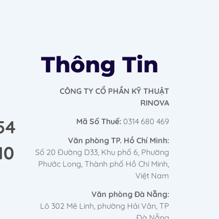
Thông Tin
CÔNG TY CỔ PHẦN KỸ THUẬT
RINOVA
54
Mã Số Thuế:
0314 680 469
Văn phòng TP. Hồ Chí Minh:
10
Số 20 Đường D33, Khu phố 6, Phường
Phước Long, Thành phố Hồ Chí Minh,
Việt Nam
Văn phòng Đà Nẵng:
Lô 302 Mê Linh, phường Hải Vân, TP
Đà Nẵng