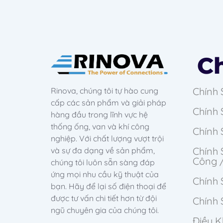
C
Chính 
Rinova, chúng tôi tự hào cung
cấp các sản phẩm và giải pháp
Chính
hàng đầu trong lĩnh vực hệ
thống ống, van và khí công
Chính
nghiệp. Với chất lượng vượt trội
Chính 
và sự đa dạng về sản phẩm,
Công 
chúng tôi luôn sẵn sàng đáp
ứng mọi nhu cầu kỹ thuật của
Chính
bạn. Hãy để lại số điện thoại để
được tư vấn chi tiết hơn từ đội
Chính 
ngũ chuyên gia của chúng tôi.
Điều 