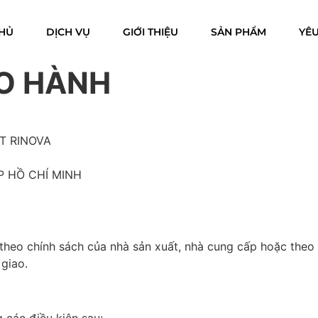
HỦ
DỊCH VỤ
GIỚI THIỆU
SẢN PHẨM
YÊU
O HÀNH
T RINOVA
P HỒ CHÍ MINH
theo chính sách của nhà sản xuất, nhà cung cấp hoặc theo 
giao.
 các điều kiện sau: