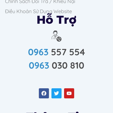
Chính Sách Đổi Trả / Khiếu Nại
Điều Khoản Sử Dụng Website
Hỗ Trợ
0963
557 554
0963
030 810