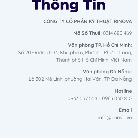
Thông Tin
CÔNG TY CỔ PHẦN KỸ THUẬT RINOVA
Mã Số Thuế:
0314 680 469
Văn phòng TP. Hồ Chí Minh:
Số 20 Đường D33, Khu phố 6, Phường Phước Long,
Thành phố Hồ Chí Minh, Việt Nam
Văn phòng Đà Nẵng:
Lô 302 Mê Linh, phường Hải Vân, TP Đà Nẵng
Hotline
0963 557 554 – 0963 030 810
Email
info@rinova.vn