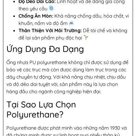
Độ Dẻo Dai Cao:
Linh hoạt và dễ dàng gia công
theo yêu cầu
Chống Ăn Mòn:
Khả năng chống dầu, hóa chất, vi
khuẩn, nấm và độ ẩm
Thân Thiện Với Môi Trường:
Dễ tái chế và không
để lại sản phẩm phụ độc hại
Ứng Dụng Đa Dạng
Ống nhựa PU polyurethane không chỉ được sử dụng để
bảo vệ các trục mà còn được dùng làm trục trong các
dây chuyền tự động. Với khả năng chịu nhiệt, chịu dầu
và độ dẻo dai tuyệt vời, sản phẩm này là lựa chọn
hàng đầu cho ngành công nghiệp hiện đại.
Tại Sao Lựa Chọn
Polyurethane?
Polyurethane được phát minh vào những năm 1930 và
đã chứng minh được sự linh hoạt qua nhiều thập kỷ.