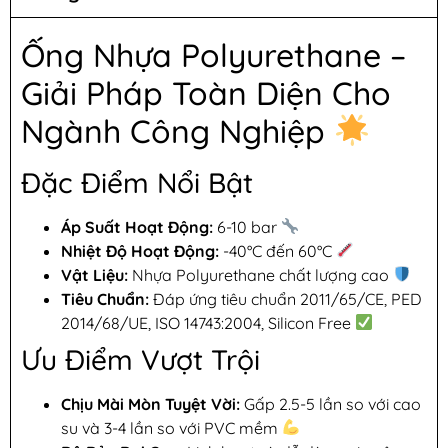
Ống Nhựa Polyurethane –
Giải Pháp Toàn Diện Cho
Ngành Công Nghiệp
Đặc Điểm Nổi Bật
Áp Suất Hoạt Động:
6-10 bar
Nhiệt Độ Hoạt Động:
-40°C đến 60°C
Vật Liệu:
Nhựa Polyurethane chất lượng cao
Tiêu Chuẩn:
Đáp ứng tiêu chuẩn 2011/65/CE, PED
2014/68/UE, ISO 14743:2004, Silicon Free
Ưu Điểm Vượt Trội
Chịu Mài Mòn Tuyệt Vời:
Gấp 2.5-5 lần so với cao
su và 3-4 lần so với PVC mềm